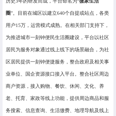
历史
3
年的研发而成
，
平台命名为
“
微家生活
圈
”
。
目前在城区以建立
640
个自提或站点
，
各类
用户
15
万
，
运营模式成熟
。
在相关部门支持下，
为推进城市一刻钟便民生活圈建设，平台以社区
居民为服务对象通过线上线下的场景融合，为社
区居民提供一刻钟便捷服务，整合
政府及相关事
业单位
、
国企资源接口接入平台
。
整合
社区周边
商户资源，接入购物、餐饮、休闲、文化、养
老、托育、家政等线上功能，提供周边商品和服
务搜索、信息查询、生活缴费、地理导航及线上