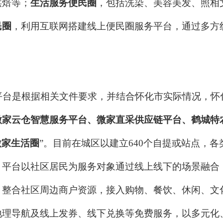
烘焙等；
生活服务便民圈
，包括洗染、美容美发、照相
民圈
，利用互联网搭建线上便民圈服务平台，通过多方
台是根据相关文件要求
，
并结合怀化市实际情况
，怀
微家云仓智慧服务平台
、
微家直采供应链平台
、
鹤城特
微家生活圈
”
。
目前在城区以建立
640
个自提或站点
，
各
，平台以社区居民为服务对象通过线上线下的场景融合
。
整合
社区周边商户资源，接入购物、餐饮、休闲、文
地理导航及线上发券、线下兑换等免费服务，以多元化