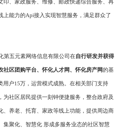
文印、家政服务、维修、邮政快递综合服务、再
线上能力的
Api接入实现智慧服务，满足群众了
化
第五元素网络信息有限公司在
自行研发并获得
农社区团购平台
、
怀化人才网
、
怀化房产网
的基
类用户
15
万
，
运营模式成熟
。
在相关部门支持
，为社区居民提供一刻钟便捷服务，整合
政府及
化、养老、托育、家政等线上功能，提供周边商
、集聚化、智慧化
形成多服务业态的社区智慧